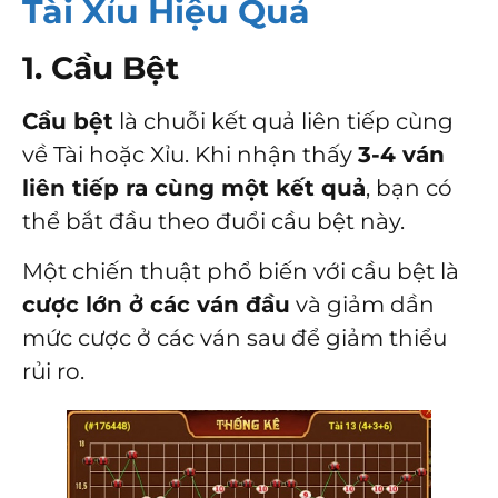
Tài Xỉu Hiệu Quả
1. Cầu Bệt
Cầu bệt
là chuỗi kết quả liên tiếp cùng
về Tài hoặc Xỉu. Khi nhận thấy
3-4 ván
liên tiếp ra cùng một kết quả
, bạn có
thể bắt đầu theo đuổi cầu bệt này.
Một chiến thuật phổ biến với cầu bệt là
cược lớn ở các ván đầu
và giảm dần
mức cược ở các ván sau để giảm thiểu
rủi ro.