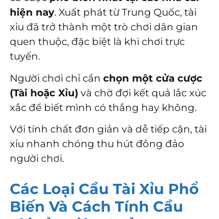
hiện nay
. Xuất phát từ Trung Quốc, tài
xỉu đã trở thành một trò chơi dân gian
quen thuộc, đặc biệt là khi chơi trực
tuyến.
Người chơi chỉ cần
chọn một cửa cược
(Tài hoặc Xỉu)
và chờ đợi kết quả lắc xúc
xắc để biết mình có thắng hay không.
Với tính chất đơn giản và dễ tiếp cận, tài
xỉu nhanh chóng thu hút đông đảo
người chơi.
Các Loại Cầu Tài Xỉu Phổ
Biến Và Cách Tính Cầu