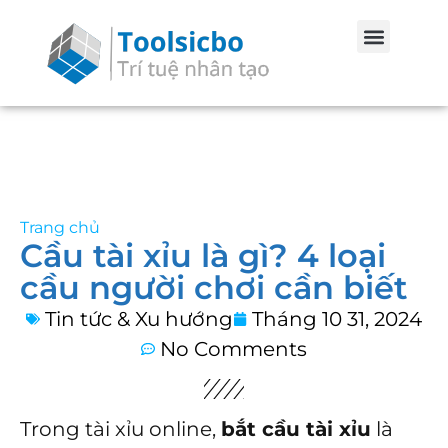
Trang chủ
Cầu tài xỉu là gì? 4 loại
cầu người chơi cần biết
Tin tức & Xu hướng
Tháng 10 31, 2024
No Comments
Trong tài xỉu online,
bắt cầu tài xỉu
là