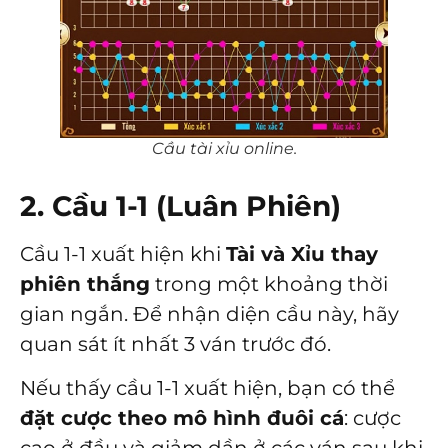
Cầu tài xỉu online.
2. Cầu 1-1 (Luân Phiên)
Cầu 1-1 xuất hiện khi
Tài và Xỉu thay
phiên thắng
trong một khoảng thời
gian ngắn. Để nhận diện cầu này, hãy
quan sát ít nhất 3 ván trước đó.
Nếu thấy cầu 1-1 xuất hiện, bạn có thể
đặt cược theo mô hình đuôi cá
: cược
cao ở đầu và giảm dần ở các ván sau khi