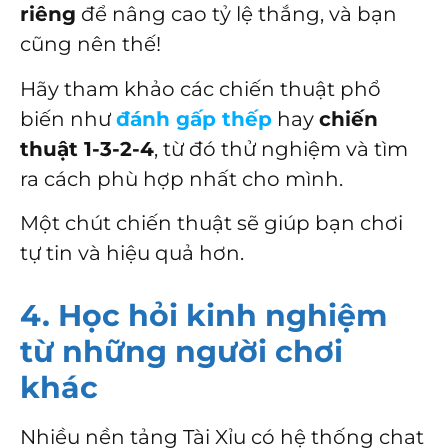
riêng
để nâng cao tỷ lệ thắng, và bạn
cũng nên thế!
Hãy tham khảo các chiến thuật phổ
biến như
đánh gấp thếp
hay
chiến
thuật 1-3-2-4
, từ đó thử nghiệm và tìm
ra cách phù hợp nhất cho mình.
Một chút chiến thuật sẽ giúp bạn chơi
tự tin và hiệu quả hơn.
4. Học hỏi kinh nghiệm
từ những người chơi
khác
Nhiều nền tảng Tài Xỉu có hệ thống chat