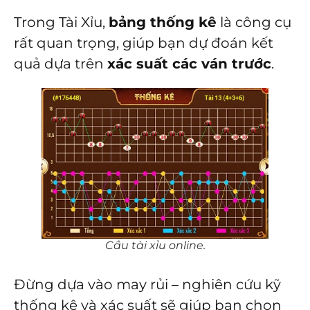
Trong Tài Xỉu,
bảng thống kê
là công cụ
rất quan trọng, giúp bạn dự đoán kết
quả dựa trên
xác suất các ván trước
.
Cầu tài xỉu online.
Đừng dựa vào may rủi – nghiên cứu kỹ
thống kê và xác suất sẽ giúp bạn chọn