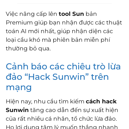
Việc nâng cấp lên
tool Sun
bản
Premium giúp bạn nhận được các thuật
toán AI mới nhất, giúp nhận diện các
loại cầu khó mà phiên bản miễn phí
thường bỏ qua.
Cảnh báo các chiêu trò lừa
đảo “Hack Sunwin” trên
mạng
Hiện nay, nhu cầu tìm kiếm
cách hack
Sunwin
tăng cao dẫn đến sự xuất hiện
của rất nhiều cá nhân, tổ chức lừa đảo.
Họ lợi dụng tâm lý muốn thắng nhanh