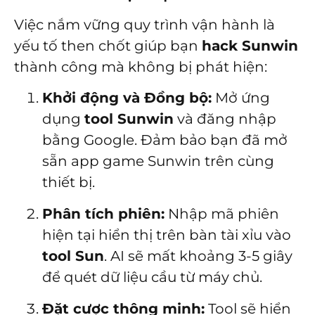
Việc nắm vững quy trình vận hành là
yếu tố then chốt giúp bạn
hack Sunwin
thành công mà không bị phát hiện:
Khởi động và Đồng bộ:
Mở ứng
dụng
tool Sunwin
và đăng nhập
bằng Google. Đảm bảo bạn đã mở
sẵn app game Sunwin trên cùng
thiết bị.
Phân tích phiên:
Nhập mã phiên
hiện tại hiển thị trên bàn tài xỉu vào
tool Sun
. AI sẽ mất khoảng 3-5 giây
để quét dữ liệu cầu từ máy chủ.
Đặt cược thông minh:
Tool sẽ hiển