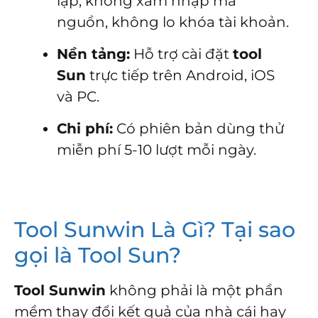
lập, không xâm nhập mã
nguồn, không lo khóa tài khoản.
Nền tảng:
Hỗ trợ cài đặt
tool
Sun
trực tiếp trên Android, iOS
và PC.
Chi phí:
Có phiên bản dùng thử
miễn phí 5-10 lượt mỗi ngày.
Tool Sunwin Là Gì? Tại sao
gọi là Tool Sun?
Tool Sunwin
không phải là một phần
mềm thay đổi kết quả của nhà cái hay