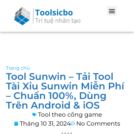
Trang chủ
Tool Sunwin – Tải Tool
Tài Xỉu Sunwin Miễn Phí
– Chuẩn 100%, Dùng
Trên Android & iOS
Tool theo cổng game
Tháng 10 31, 2024
No Comments