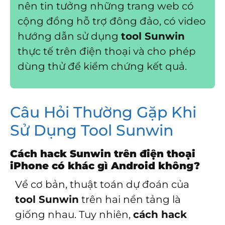
nên tin tưởng những trang web có
cộng đồng hỗ trợ đông đảo, có video
hướng dẫn sử dụng
tool Sunwin
thực tế trên điện thoại và cho phép
dùng thử để kiểm chứng kết quả.
Câu Hỏi Thường Gặp Khi
Sử Dụng Tool Sunwin
Cách hack Sunwin trên điện thoại
iPhone có khác gì Android không?
Về cơ bản, thuật toán dự đoán của
tool Sunwin
trên hai nền tảng là
giống nhau. Tuy nhiên,
cách hack