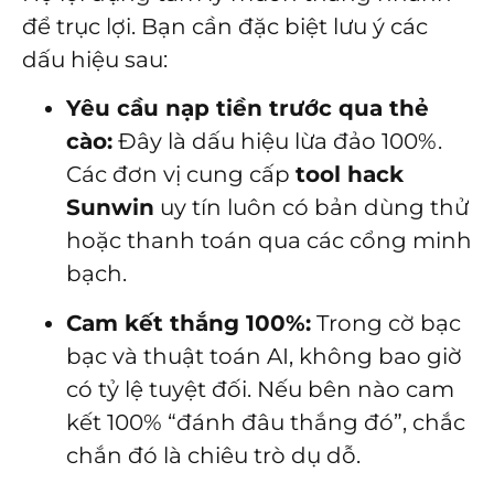
để trục lợi. Bạn cần đặc biệt lưu ý các
dấu hiệu sau:
Yêu cầu nạp tiền trước qua thẻ
cào:
Đây là dấu hiệu lừa đảo 100%.
Các đơn vị cung cấp
tool hack
Sunwin
uy tín luôn có bản dùng thử
hoặc thanh toán qua các cổng minh
bạch.
Cam kết thắng 100%:
Trong cờ bạc
bạc và thuật toán AI, không bao giờ
có tỷ lệ tuyệt đối. Nếu bên nào cam
kết 100% “đánh đâu thắng đó”, chắc
chắn đó là chiêu trò dụ dỗ.