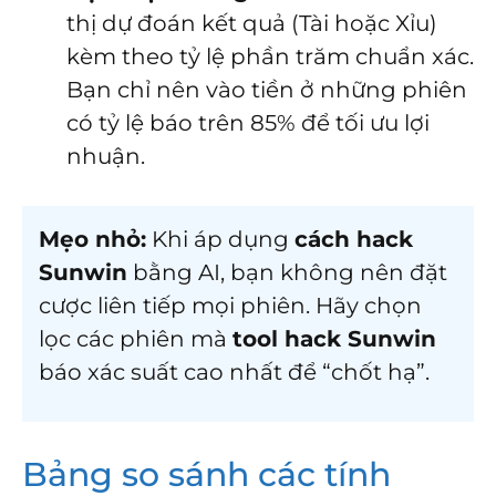
thị dự đoán kết quả (Tài hoặc Xỉu)
kèm theo tỷ lệ phần trăm chuẩn xác.
Bạn chỉ nên vào tiền ở những phiên
có tỷ lệ báo trên 85% để tối ưu lợi
nhuận.
Mẹo nhỏ:
Khi áp dụng
cách hack
Sunwin
bằng AI, bạn không nên đặt
cược liên tiếp mọi phiên. Hãy chọn
lọc các phiên mà
tool hack Sunwin
báo xác suất cao nhất để “chốt hạ”.
Bảng so sánh các tính