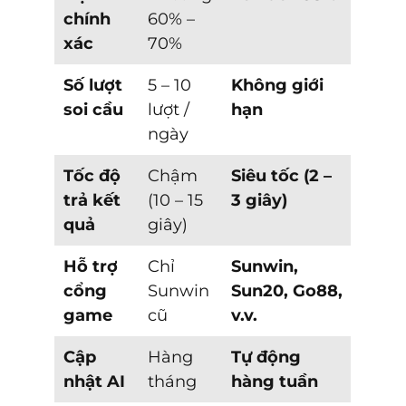
chính
60% –
xác
70%
Số lượt
5 – 10
Không giới
soi cầu
lượt /
hạn
ngày
Tốc độ
Chậm
Siêu tốc (2 –
trả kết
(10 – 15
3 giây)
quả
giây)
Hỗ trợ
Chỉ
Sunwin,
cổng
Sunwin
Sun20, Go88,
game
cũ
v.v.
Cập
Hàng
Tự động
nhật AI
tháng
hàng tuần